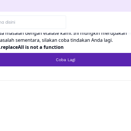
h tidak!
da masalah dengan etalase kami. Ini mungkin merupakan
asalah sementara, silakan coba tindakan Anda lagi.
.replaceAll is not a function
Coba Lagi